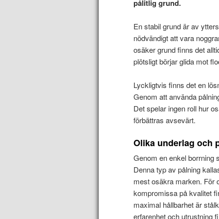
pålitlig grund.
En stabil grund är av ytters
nödvändigt att vara noggra
osäker grund finns det allt
plötsligt börjar glida mot f
Lyckligtvis finns det en lösn
Genom att använda pålnings
Det spelar ingen roll hur o
förbättras avsevärt.
Olika underlag och 
Genom en enkel borrning s
Denna typ av pålning kalla
mest osäkra marken. För d
kompromissa på kvalitet fi
maximal hållbarhet är stål
erfarenhet och utrustning fi