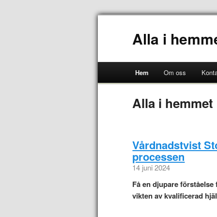
Alla i hemm
Hem
Om oss
Konta
Alla i hemmet
Vårdnadstvist S
processen
14 juni 2024
Få en djupare förståelse
vikten av kvalificerad hjä