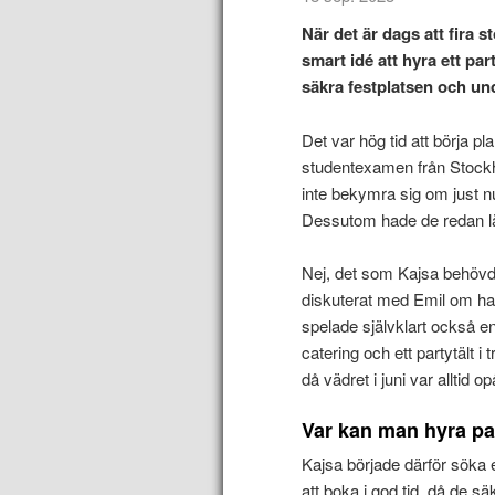
När det är dags att fira 
smart idé att hyra ett pa
säkra festplatsen och un
Det var hög tid att börja pl
studentexamen från Stockh
inte bekymra sig om just n
Dessutom hade de redan lä
Nej, det som Kajsa behövd
diskuterat med Emil om ha
spelade självklart också en
catering och ett partytält i 
då vädret i juni var alltid opål
Var kan man hyra pa
Kajsa började därför söka
att boka i god tid, då de 