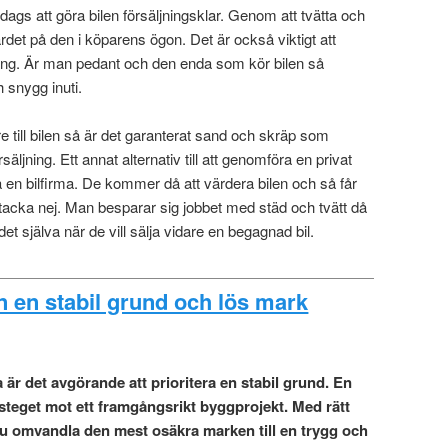
 dags att göra bilen försäljningsklar. Genom att tvätta och
rdet på den i köparens ögon. Det är också viktigt att
ång. Är man pedant och den enda som kör bilen så
h snygg inuti.
re till bilen så är det garanterat sand och skräp som
äljning. Ett annat alternativ till att genomföra en privat
a en bilfirma. De kommer då att värdera bilen och så får
 tacka nej. Man besparar sig jobbet med städ och tvätt då
 själva när de vill sälja vidare en begagnad bil.
n en stabil grund och lös mark
 är det avgörande att prioritera en stabil grund. En
 steget mot ett framgångsrikt byggprojekt. Med rätt
du omvandla den mest osäkra marken till en trygg och