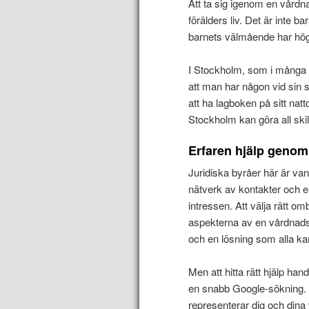
Att ta sig igenom en vårdna
förälders liv. Det är inte b
barnets välmående har högs
I Stockholm, som i många a
att man har någon vid sin 
att ha lagboken på sitt nat
Stockholm kan göra all skil
Erfaren hjälp genom
Juridiska byråer här är vana
nätverk av kontakter och en
intressen. Att välja rätt 
aspekterna av en vårdnadst
och en lösning som alla k
Men att hitta rätt hjälp han
en snabb Google-sökning. D
representerar dig och dina