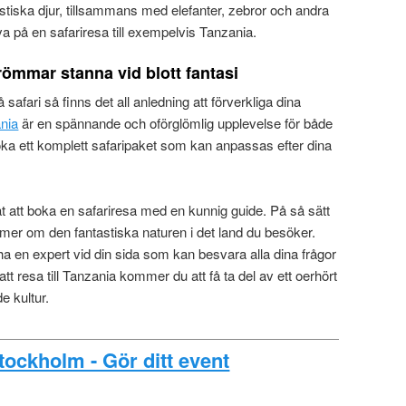
stiska djur, tillsammans med elefanter, zebror och andra
eva på en safariresa till exempelvis Tanzania.
drömmar stanna vid blott fantasi
afari så finns det all anledning att förverkliga dina
ania
är en spännande och oförglömlig upplevelse för både
ka ett komplett safaripaket som kan anpassas efter dina
t att boka en safariresa med en kunnig guide. På så sätt
ig mer om den fantastiska naturen i det land du besöker.
 en expert vid din sida som kan besvara alla dina frågor
tt resa till Tanzania kommer du att få ta del av ett oerhört
e kultur.
Stockholm - Gör ditt event