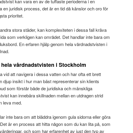
dstvist kan vara en av de tuffaste perioderna i en
ara en juridisk process, det är en tid då känslor och oro för
ta prioritet.
ndra stora städer, kan komplexiteten i dessa fall kräva
sida som verkligen kan området. Det handlar inte bara om
tduksbord. En erfaren hjälp genom hela vårdnadstvisten i
lnad.
 hela vårdnadstvisten i Stockholm
 vid att navigera i dessa vatten och har ofta ett brett
 djup insikt i hur man bäst representerar sin klients
ombud som förstår både de juridiska och mänskliga
vist kan innebära skillnaden mellan en utdragen strid
an leva med.
dlar inte bara om att bläddra igenom gula sidorna eller göra
et är en process att hitta någon som du kan lita på, som
 värderingar, och som har erfarenhet av just den typ av