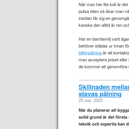
När man har lite koll är det
putsa bilen så ökar man vä
insidan får sig en genomg
kanske den alltid är ren oc
Har en barnfamilj varit äga
behöver städas ur innan förs
bilförsäljning
är att kontakt
man acceptera priset eller
de kommer att genomföra det
Skillnaden mella
stavas pålning
25 sep. 2023
När du planerar att bygga
solid grund är det första
teknik och expertis kan 