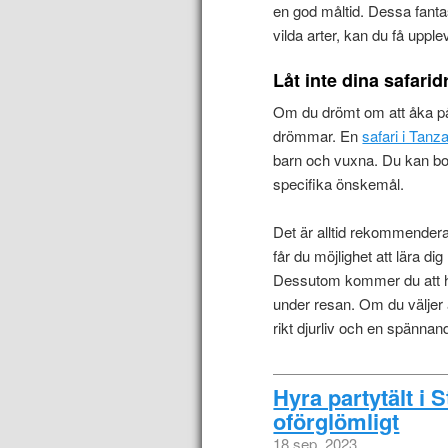
en god måltid. Dessa fanta
vilda arter, kan du få uppl
Låt inte dina safari
Om du drömt om att åka på s
drömmar. En
safari i Tanz
barn och vuxna. Du kan bo
specifika önskemål.
Det är alltid rekommendera
får du möjlighet att lära d
Dessutom kommer du att ha
under resan. Om du väljer a
rikt djurliv och en spännand
Hyra partytält i 
oförglömligt
18 sep. 2023