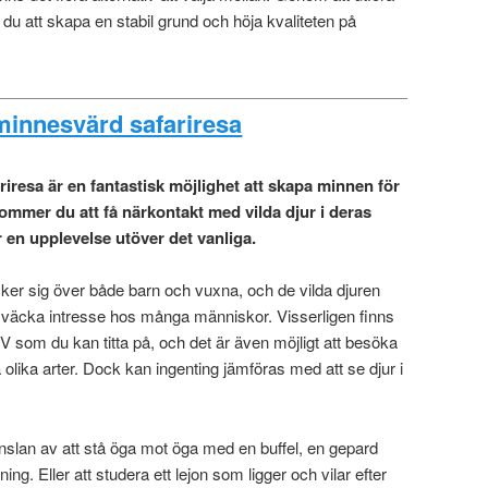
u att skapa en stabil grund och höja kvaliteten på
innesvärd safariresa
ariresa är en fantastisk möjlighet att skapa minnen för
ommer du att få närkontakt med vilda djur i deras
är en upplevelse utöver det vanliga.
äcker sig över både barn och vuxna, och de vilda djuren
t väcka intresse hos många människor. Visserligen finns
V som du kan titta på, och det är även möjligt att besöka
 olika arter. Dock kan ingenting jämföras med att se djur i
slan av att stå öga mot öga med en buffel, en gepard
ing. Eller att studera ett lejon som ligger och vilar efter