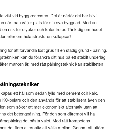
ta vikt vid byggprocessen. Det är därför det har blivit
nn när man väljer plats för sin nya byggnad. Med en
id en risk för olyckor och katastrofer. Tänk dig om huset
loden eller om hela strukturen kollapsar!
ing för att förvandla löst grus till en stadig grund - pålning.
tekniken kan du förankra ditt hus på ett stabilt underlag.
säker marken är, med rätt pålningsteknik kan stabiliteten
pålningstekniker
kapas ett hål som sedan fylls med cement och kalk.
s KC-pelare och den används för att stabilisera även den
en som söker ett mer ekonomiskt alternativ utan att
nns det betongpålning. För den som däremot vill ha
kärnepålning det bästa valet. Med rätt kompetens,
nns det flera alternativ att välja mellan. Genom att utföra