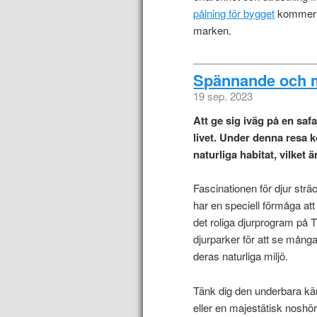
pålning för bygget
kommer d
marken.
Spännande och m
19 sep. 2023
Att ge sig iväg på en saf
livet. Under denna resa k
naturliga habitat, vilket 
Fascinationen för djur str
har en speciell förmåga at
det roliga djurprogram på T
djurparker för att se många
deras naturliga miljö.
Tänk dig den underbara kän
eller en majestätisk noshörn