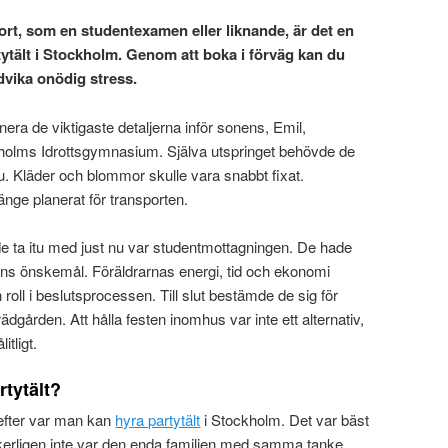
stort, som en studentexamen eller liknande, är det en
rtytält i Stockholm. Genom att boka i förväg kan du
dvika onödig stress.
anera de viktigaste detaljerna inför sonens, Emil,
olms Idrottsgymnasium. Själva utspringet behövde de
u. Kläder och blommor skulle vara snabbt fixat.
nge planerat för transporten.
e ta itu med just nu var studentmottagningen. De hade
ns önskemål. Föräldrarnas energi, tid och ekonomi
 roll i beslutsprocessen. Till slut bestämde de sig för
trädgården. Att hålla festen inomhus var inte ett alternativ,
itligt.
rtytält?
 efter var man kan
hyra partytält
i Stockholm. Det var bäst
säkerligen inte var den enda familjen med samma tanke.