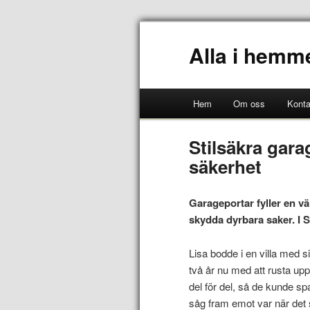
Alla i hemm
Hem
Om oss
Konta
Stilsäkra gara
säkerhet
Garageportar fyller en vä
skydda dyrbara saker. I S
Lisa bodde i en villa med s
två år nu med att rusta upp v
del för del, så de kunde s
såg fram emot var när det s