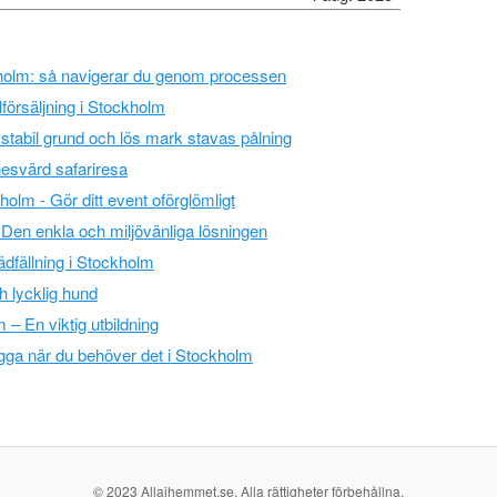
holm: så navigerar du genom processen
lförsäljning i Stockholm
 stabil grund och lös mark stavas pålning
svärd safariresa
kholm - Gör ditt event oförglömligt
 - Den enkla och miljövänliga lösningen
rädfällning i Stockholm
h lycklig hund
 – En viktig utbildning
gga när du behöver det i Stockholm
© 2023 Allaihemmet.se. Alla rättigheter förbehållna.