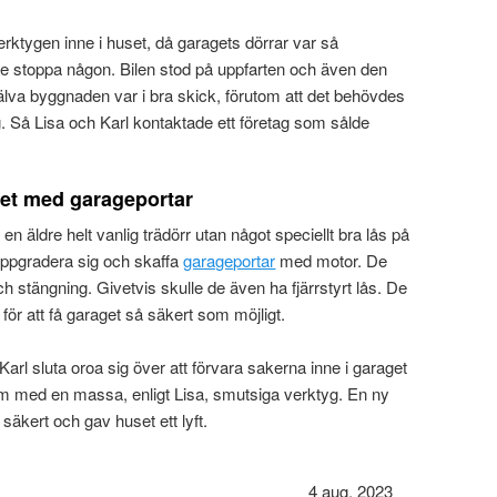
erktygen inne i huset, då garagets dörrar var så
de stoppa någon. Bilen stod på uppfarten och även den
 Själva byggnaden var i bra skick, förutom att det behövdes
g. Så Lisa och Karl kontaktade ett företag som sålde
get med garageportar
en äldre helt vanlig trädörr utan något speciellt bra lås på
 uppgradera sig och skaffa
garageportar
med motor. De
ch stängning. Givetvis skulle de även ha fjärrstyrt lås. De
 för att få garaget så säkert som möjligt.
rl sluta oroa sig över att förvara sakerna inne i garaget
um med en massa, enligt Lisa, smutsiga verktyg. En ny
säkert och gav huset ett lyft.
4 aug. 2023