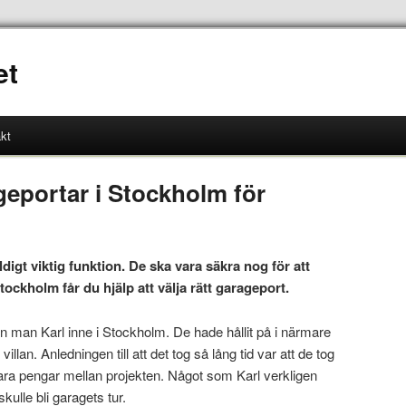
et
kt
geportar i Stockholm för
ldigt viktig funktion. De ska vara säkra nog för att
tockholm får du hjälp att välja rätt garageport.
in man Karl inne i Stockholm. De hade hållit på i närmare
illan. Anledningen till att det tog så lång tid var att de tog
para pengar mellan projekten. Något som Karl verkligen
kulle bli garagets tur.