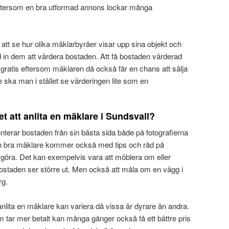
t eftersom en bra utformad annons lockar många
ör att se hur olika mäklarbyråer visar upp sina objekt och
ud in dem att värdera bostaden. Att få bostaden värderad
gratis eftersom mäklaren då också får en chans att sälja
re ska man i stället se värderingen lite som en
t att anlita en mäklare i Sundsvall?
enterar bostaden från sin bästa sida både på fotografierna
En bra mäklare kommer också med tips och råd på
göra. Det kan exempelvis vara att möblera om eller
bostaden ser större ut. Men också att måla om en vägg i
rg.
anlita en mäklare kan variera då vissa är dyrare än andra.
 tar mer betalt kan många gånger också få ett bättre pris