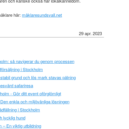
faren och kanske också har lokalkännedom.
mäklare här:
mäklaresundsvall.net
29 apr. 2023
holm: så navigerar du genom processen
lförsäljning i Stockholm
 stabil grund och lös mark stavas pålning
svärd safariresa
kholm - Gör ditt event oförglömligt
 - Den enkla och miljövänliga lösningen
rädfällning i Stockholm
h lycklig hund
 – En viktig utbildning