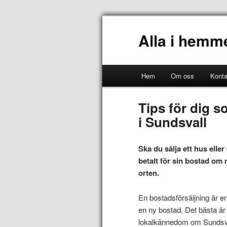
Alla i hemm
Hem
Om oss
Konta
Tips för dig s
i Sundsvall
Ska du sälja ett hus elle
betalt för sin bostad o
orten.
En bostadsförsäljning är en
en ny bostad. Det bästa är
lokalkännedom om Sundsval