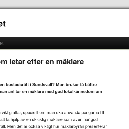
et
kt
om letar efter en mäklare
r en bostadsrätt i Sundsvall? Man brukar få bättre
m man anlitar en mäklare med god lokalkännedom om
 viktig affär, speciellt om man ska använda pengarna till
 att ta hjälp av en skicklig mäklare som även har god
l. Men det är också viktigt hur mäklarbyrån presenterar