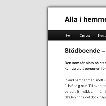
Alla i hemm
Hem
Om oss
Konta
Stödboende – 
Den som får plats på ett 
kan vara att personen för
Ibland hamnar man snett i l
fullständig otur. Till exem
person. En våldsam människ
tillfällen finns det dock nå