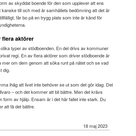
 form av skyddat boende för den som upplever att ens
t kanske till och med är samhällets bedömning att det är
illfälligt, får bo på en trygg plats som inte är känd för
yndigheterna.
flera aktörer
olika typer av stödboenden. En del drivs av kommuner
 privat regi. En av flera aktörer som driver stödboende är
sa mer om dem genom att söka runt på nätet och se vad
t dig.
omma ihåg att livet inte behöver se ut som det gör idag. Det
 tillvaro – och det kommer att bli bättre. Men det krävs
on form av hjälp. Ensam är i det här fallet inte stark. Du
 att få det bättre.
18 maj 2023