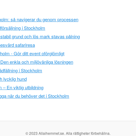
holm: så navigerar du genom processen
lförsäljning i Stockholm
 stabil grund och lös mark stavas pålning
svärd safariresa
kholm - Gör ditt event oförglömligt
 - Den enkla och miljövänliga lösningen
rädfällning i Stockholm
h lycklig hund
 – En viktig utbildning
gga när du behöver det i Stockholm
© 2023 Allaihemmet.se. Alla rättigheter förbehållna.