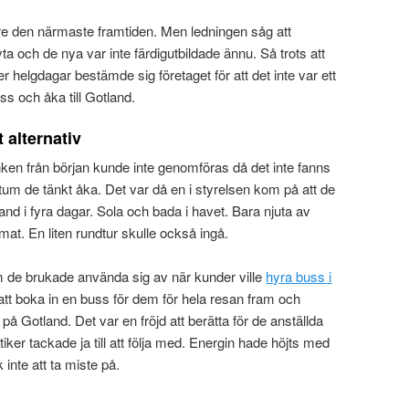
nare den närmaste framtiden. Men ledningen såg att
ta och de nya var inte färdigutbildade ännu. Så trots att
er helgdagar bestämde sig företaget för att det inte var ett
s och åka till Gotland.
 alternativ
ken från början kunde inte genomföras då det inte fanns
tum de tänkt åka. Det var då en i styrelsen kom på att de
and i fyra dagar. Sola och bada i havet. Bara njuta av
at. En liten rundtur skulle också ingå.
 de brukade använda sig av när kunder ville
hyra buss i
att boka in en buss för dem för hela resan fram och
på Gotland. Det var en fröjd att berätta för de anställda
iker tackade ja till att följa med. Energin hade höjts med
inte att ta miste på.