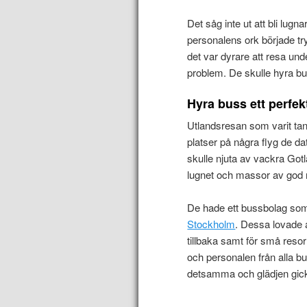
Det såg inte ut att bli lug
personalens ork började try
det var dyrare att resa und
problem. De skulle hyra bus
Hyra buss ett perfekt
Utlandsresan som varit tan
platser på några flyg de da
skulle njuta av vackra Gotl
lugnet och massor av god m
De hade ett bussbolag som
Stockholm
. Dessa lovade 
tillbaka samt för små resor 
och personalen från alla but
detsamma och glädjen gick 