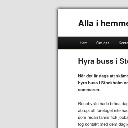
Alla i hemm
Hem
Om oss
Konta
Hyra buss i S
När det är dags att skämm
hyra buss i Stockholm och
sommaren.
Resebyrån hade bråda dagar
abrupt att företaget inte h
som redan fanns fick jobb
tog kontakt med dem dagli