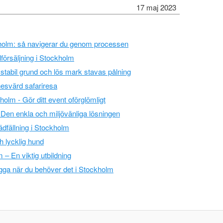
17 maj 2023
holm: så navigerar du genom processen
lförsäljning i Stockholm
 stabil grund och lös mark stavas pålning
svärd safariresa
kholm - Gör ditt event oförglömligt
 - Den enkla och miljövänliga lösningen
rädfällning i Stockholm
h lycklig hund
 – En viktig utbildning
gga när du behöver det i Stockholm