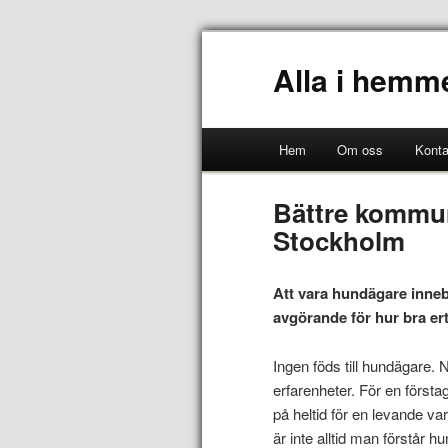
Alla i hemm
Hem
Om oss
Konta
Bättre kommu
Stockholm
Att vara hundägare inneb
avgörande för hur bra ert
Ingen föds till hundägare.
erfarenheter. För en först
på heltid för en levande v
är inte alltid man förstår