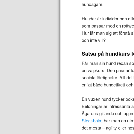
hundägare.
Hundar är individer och ol
som passar med en rottweile
Hur lär man sig att förstå 
och inte vill?
Satsa på hundkurs f
Får man sin hund redan som
en valpkurs. Den passar fö
sociala färdigheter. Allt 
enligt både hundetikett oc
En vuxen hund tycker också
Belöningar är intressanta ä
Ägarens gillande och uppmu
Stockholm
har man en utmä
det mesta – agility eller no