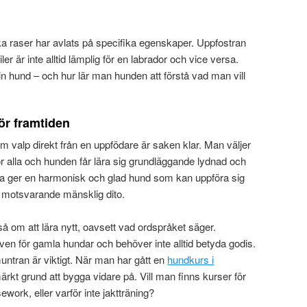
ika raser har avlats på specifika egenskaper. Uppfostran
r är inte alltid lämplig för en labrador och vice versa.
sin hund – och hur lär man hunden att förstå vad man vill
ör framtiden
 valp direkt från en uppfödare är saken klar. Man väljer
r alla och hunden får lära sig grundläggande lydnad och
detta ger en harmonisk och glad hund som kan uppföra sig
h motsvarande mänsklig dito.
 om att lära nytt, oavsett vad ordspråket säger.
ven för gamla hundar och behöver inte alltid betyda godis.
ntran är viktigt. När man har gått en
hundkurs i
rkt grund att bygga vidare på. Vill man finns kurser för
sework, eller varför inte jaktträning?