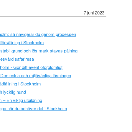
7 juni 2023
holm: så navigerar du genom processen
lförsäljning i Stockholm
 stabil grund och lös mark stavas pålning
svärd safariresa
kholm - Gör ditt event oförglömligt
 - Den enkla och miljövänliga lösningen
rädfällning i Stockholm
h lycklig hund
 – En viktig utbildning
gga när du behöver det i Stockholm